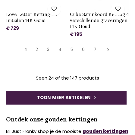
Love Letter Ketting - 4
Cube Satijnkoord Ketting 4
Initialen 14K Goud
verschillende graveringen
14K Goud
€ 729
€ 195
1
2
3
4
5
6
7
Seen 24 of the 147 products
TOON MEER ARTIKELEN
Ontdek onze gouden kettingen
Bij Just Franky shop je de mooiste
gouden kettingen