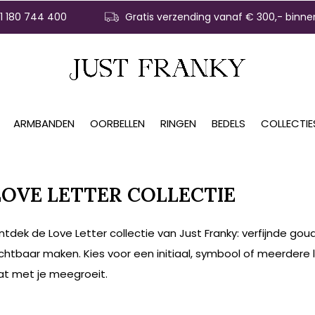
31 180 744 400
Gratis verzending vanaf € 300,- binne
ARMBANDEN
OORBELLEN
RINGEN
BEDELS
COLLECTIE
LOVE LETTER COLLECTIE
ntdek de Love Letter collectie van Just Franky: verfijnde gou
ichtbaar maken. Kies voor een initiaal, symbool of meerdere 
at met je meegroeit.