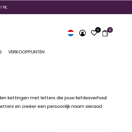
n NL
0
0
S
VERKOOPPUNTEN
den kettingen met letters die jouw liefdesverhaal
letters en creëer een persoonlijk naam sieraad