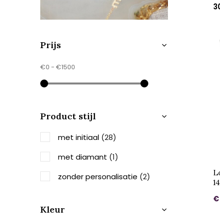
3
Prijs
€0
-
€1500
Product stijl
met initiaal
(28)
met diamant
(1)
L
zonder personalisatie
(2)
1
€
Kleur