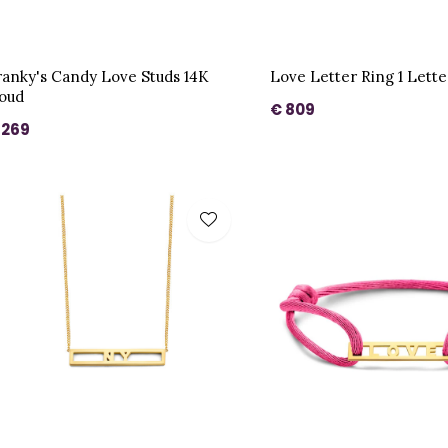
ranky's Candy Love Studs 14K
Love Letter Ring 1 Lett
oud
€ 809
 269