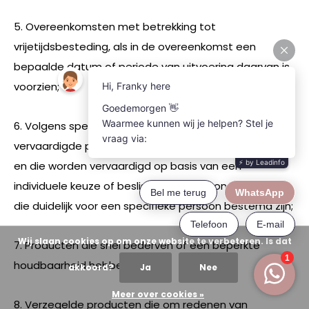
5. Overeenkomsten met betrekking tot
vrijetijdsbesteding, als in de overeenkomst een
bepaalde datum of periode van uitvoering daarvan is
voorzien;
6. Volgens specificaties van de consument
vervaardigde producten, die niet geprefabriceerd zijn
en die worden vervaardigd op basis van een
individuele keuze of beslissing van de consument, of
die duidelijk voor een specifieke persoon bestemd zijn;
Wij slaan cookies op om onze website te verbeteren. Is dat
7. Producten die snel bederven of een beperkte
houdbaarheid hebben;
akkoord?
Ja
Nee
Meer over cookies »
8. Verzegelde producten die om redenen van