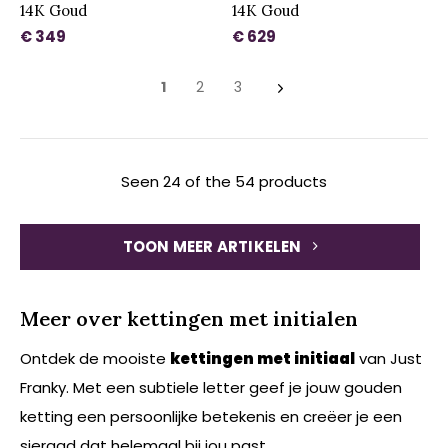
14K Goud
14K Goud
€ 349
€ 629
1
2
3
Seen 24 of the 54 products
TOON MEER ARTIKELEN
Meer over kettingen met initialen
Ontdek de mooiste
kettingen met initiaal
van Just
Franky. Met een subtiele letter geef je jouw gouden
ketting een persoonlijke betekenis en creëer je een
sieraad dat helemaal bij jou past.