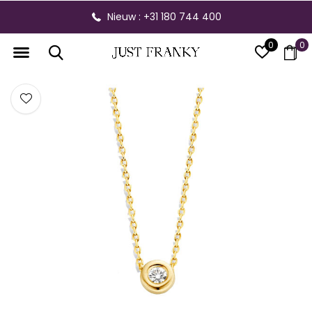
Nieuw : +31 180 744 400
0
0