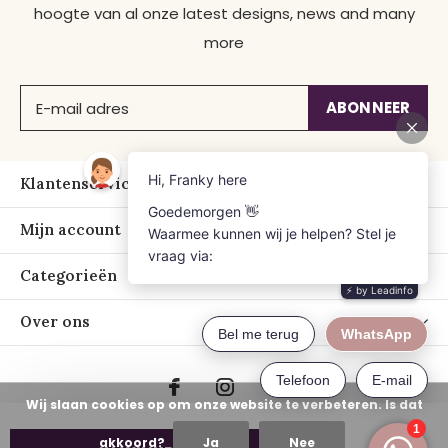
hoogte van al onze latest designs, news and many
more
ABONNEER
Klantenservice
Mijn account
Categorieën
Over ons
Wij slaan cookies op om onze website te verbeteren. Is dat
akkoord?
Ja
Nee