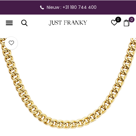
Nieuw : +31 180 744 400
0
0