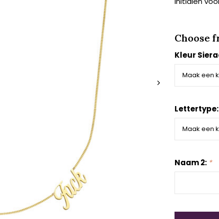
initialen vo
Choose f
Kleur Sier
Lettertype
Naam 2:
*