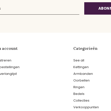
ABON
n account
Categorieën
streren
See all
 bestellingen
Kettingen
verlanglijst
Armbanden
Oorbellen
Ringen
Bedels
Collecties
Verkooppunten