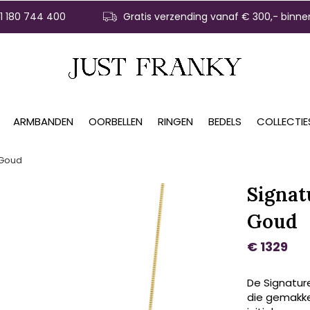
31 180 744 400
Gratis verzending vanaf € 300,- binne
ARMBANDEN
OORBELLEN
RINGEN
BEDELS
COLLECTIE
 Goud
Signat
Goud
€ 1329
De Signatur
die gemakkel