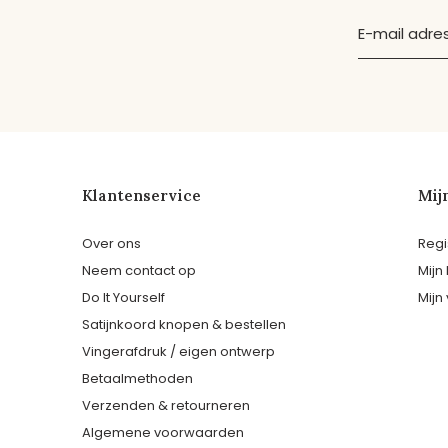
Klantenservice
Mij
Over ons
Regi
Neem contact op
Mijn
Do It Yourself
Mijn 
Satijnkoord knopen & bestellen
Vingerafdruk / eigen ontwerp
Betaalmethoden
Verzenden & retourneren
Algemene voorwaarden