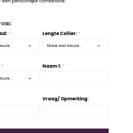
or een persoonlijke combinatie.
rom:
aad:
*
Lengte Collier:
*
:
*
Naam 1:
*
Vraag/ Opmerking: