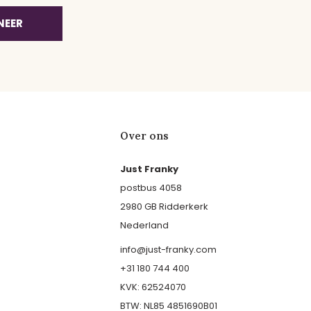
NEER
Over ons
Just Franky
postbus 4058
2980 GB Ridderkerk
Nederland
info@just-franky.com
+31 180 744 400
KVK: 62524070
BTW: NL85 4851690B01