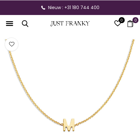
Nieuw : +31 180 744 400
0
0