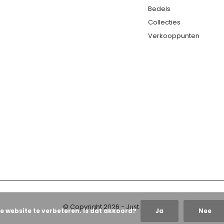
Bedels
Collecties
Verkooppunten
© Copyright
2026
- Just Franky
e website te verbeteren. Is dat akkoord?
Ja
Nee