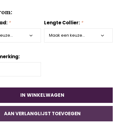
rom:
aad:
*
Lengte Collier:
*
merking:
IN WINKELWAGEN
AAN VERLANGLIJST TOEVOEGEN