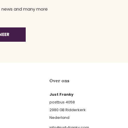
ns, news and many more
NEER
Over ons
Just Franky
postbus 4058
2980 GB Ridderkerk
Nederland
info@just-franky.com