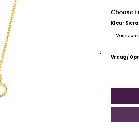
Choose f
Kleur Sier
Vraag/ Op