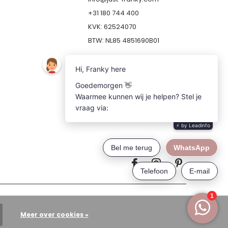
+31 180 744 400
KVK: 62524070
BTW: NL85 4851690B01
Meer over cookies »