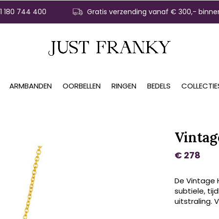
31 180 744 400
Gratis verzending vanaf € 300,- binne
ARMBANDEN
OORBELLEN
RINGEN
BEDELS
COLLECTIE
Vintag
€ 278
De Vintage 
subtiele, ti
uitstraling. 