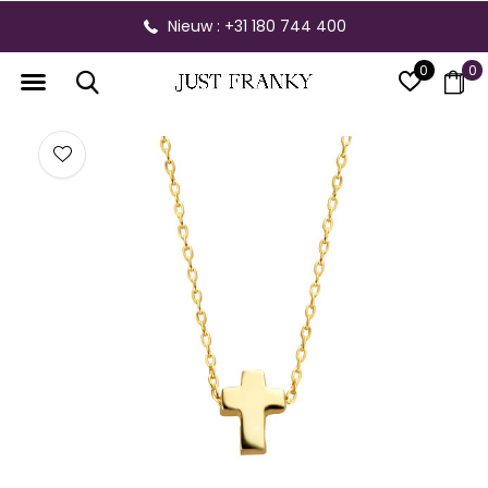
Nieuw : +31 180 744 400
0
0