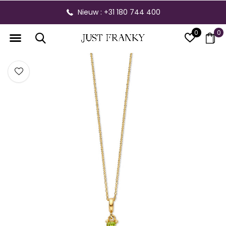
Nieuw : +31 180 744 400
0
0