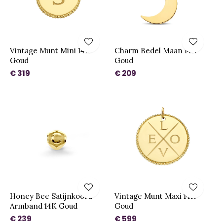
Vintage Munt Mini 14K
Charm Bedel Maan 14K
Goud
Goud
€ 319
€ 209
Honey Bee Satijnkoord
Vintage Munt Maxi 14K
Armband 14K Goud
Goud
€ 239
€ 599