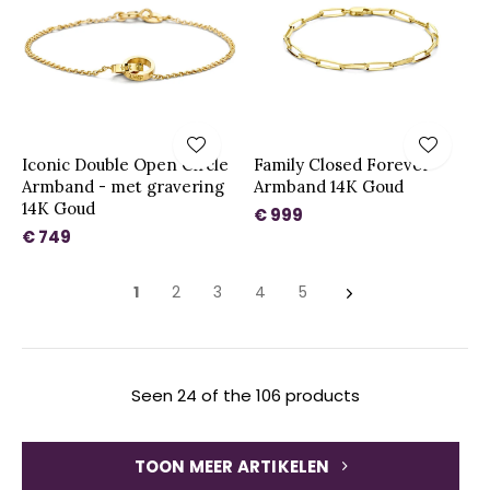
Iconic Double Open Circle
Family Closed Forever
Armband - met gravering
Armband 14K Goud
14K Goud
€ 999
€ 749
1
2
3
4
5
Seen 24 of the 106 products
TOON MEER ARTIKELEN