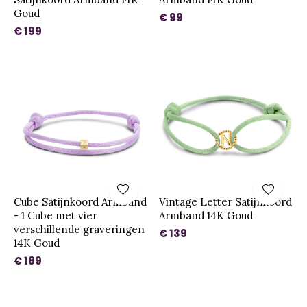
Goud
€ 99
€ 199
Cube Satijnkoord Armband
Vintage Letter Satijnkoord
- 1 Cube met vier
Armband 14K Goud
verschillende graveringen
€ 139
14K Goud
€ 189