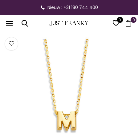
Nieuw : +31 180 744 400
0
0