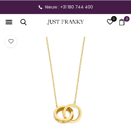
Nieuw : +31 180 744 400
0
0