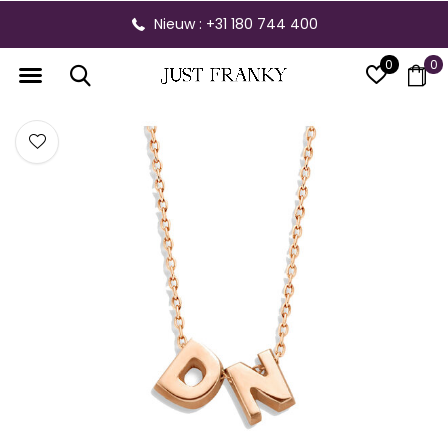
Nieuw : +31 180 744 400
0
0