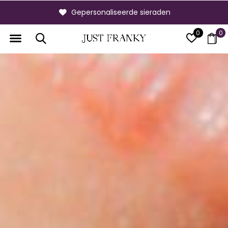
Nieuw : +31 180 744 400
0
0