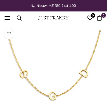
Nieuw : +31 180 744 400
0
0