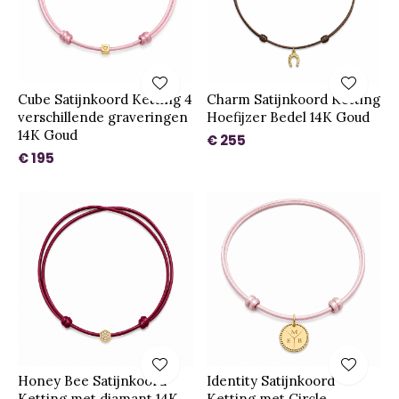
Cube Satijnkoord Ketting 4
Charm Satijnkoord Ketting
verschillende graveringen
Hoefijzer Bedel 14K Goud
14K Goud
€ 255
€ 195
Honey Bee Satijnkoord
Identity Satijnkoord
Ketting met diamant 14K
Ketting met Circle