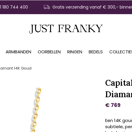
31 180 744 400
Gratis verzending vanaf € 300,- binne
ARMBANDEN
OORBELLEN
RINGEN
BEDELS
COLLECTIE
 Diamant 14K Goud
Capital
Diama
€ 769
Een 14K gou
subtiele, per