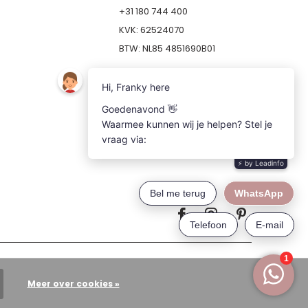
+31 180 744 400
KVK: 62524070
BTW: NL85 4851690B01
Meer over cookies »