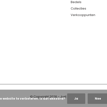
Bedels
Collecties
Verkooppunten
© Copyright
2026
- Just Franky
e website te verbeteren. Is dat akkoord?
Ja
Nee