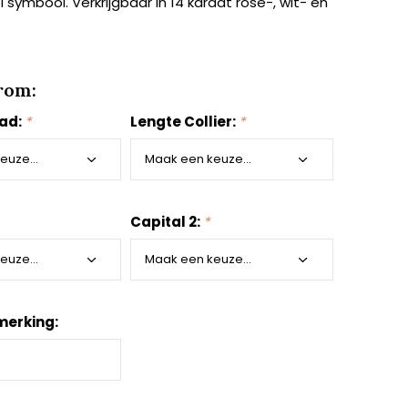
 symbool. Verkrijgbaar in 14 karaat rosé-, wit- en
rom:
aad:
*
Lengte Collier:
*
Capital 2:
*
merking: