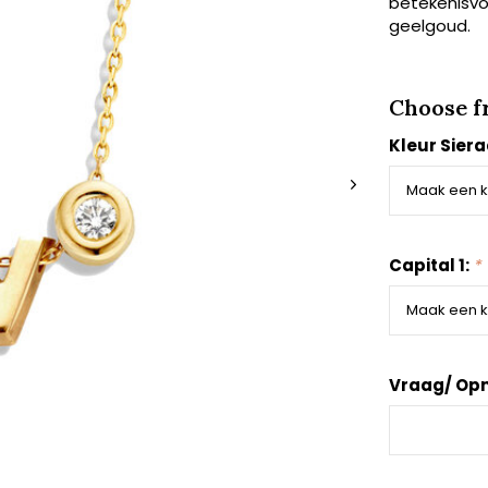
betekenisvol
geelgoud.
Choose f
Kleur Sier
Capital 1:
*
Vraag/ Op