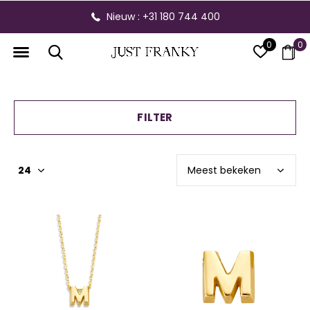
Nieuw : +31 180 744 400
0
0
FILTER