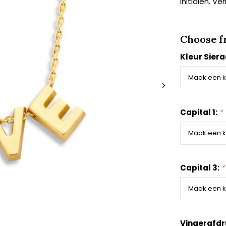
initialen. Ve
Choose f
Kleur Sier
Capital 1:
*
Capital 3:
*
Vingerafdr