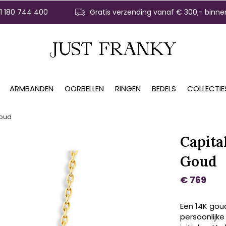
31 180 744 400
Gratis verzending vanaf € 300,- binne
ARMBANDEN
OORBELLEN
RINGEN
BEDELS
COLLECTIE
Goud
Capital
Goud
€ 769
Een 14K goud
persoonlijke