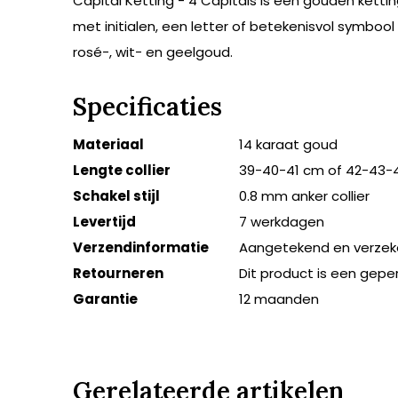
Capital Ketting - 4 Capitals is een gouden kettin
met initialen, een letter of betekenisvol symbool
rosé-, wit- en geelgoud.
Specificaties
Materiaal
14 karaat goud
Lengte collier
39-40-41 cm of 42-43-
Schakel stijl
0.8 mm anker collier
Levertijd
7 werkdagen
Verzendinformatie
Aangetekend en verzek
Retourneren
Dit product is een gepe
Garantie
12 maanden
Gerelateerde artikelen