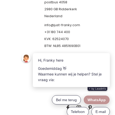
postbus 4058
2980 GB Ridderkerk
Nederland
info@just-franky.com
+31 180 744 400
KVK: 62524070
BTW: NL85 4851690B01