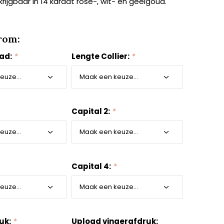
rkrijgbaar in 14 karaat rosé-, wit- en geelgoud.
rom:
aad:
*
Lengte Collier:
*
Capital 2:
*
Capital 4:
*
uk:
*
Upload vingerafdruk: