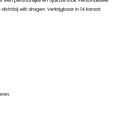
 een persoonlijke en tijdloze look. Personaliseer
chtbij wilt dragen. Verkrijgbaar in 14 karaat
eren.