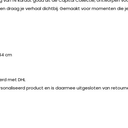
g van 14 karaat goud uit de Capital Collectie, ontworpen voor
 en draag je verhaal dichtbij. Gemaakt voor momenten die je di
44 cm
erd met DHL
rsonaliseerd product en is daarmee uitgesloten van retourn