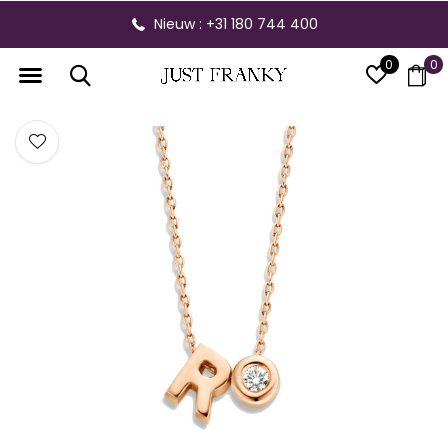
Nieuw : +31 180 744 400
0
0