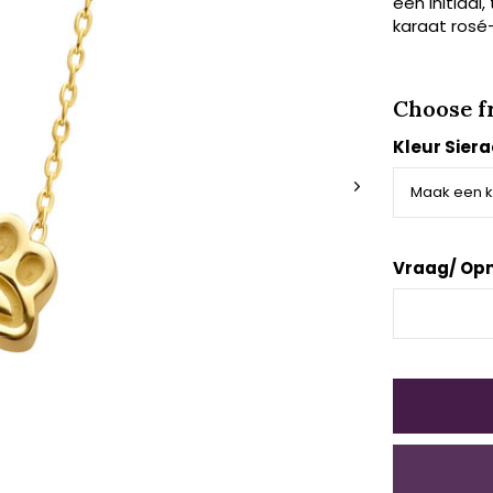
een initiaal,
karaat rosé-
Choose f
Kleur Sier
Vraag/ Op