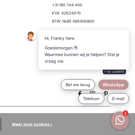
+31 180 744 400
KVK: 62524070
BTW: NL85 4851690B01
Meer over cookies »