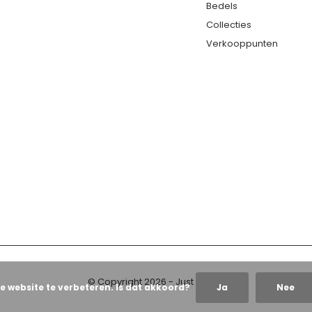
Bedels
Collecties
Verkooppunten
© Copyright
2026
- Just Franky
e website te verbeteren. Is dat akkoord?
Ja
Nee