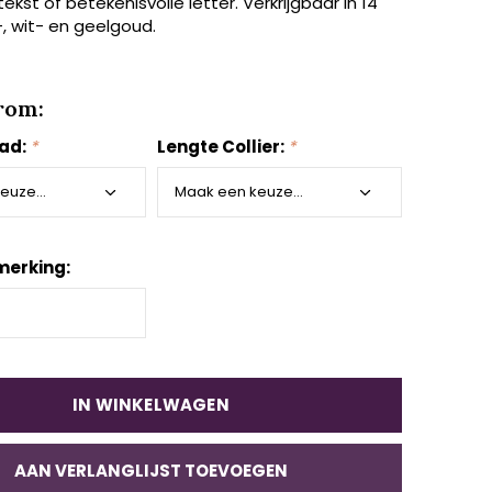
 tekst of betekenisvolle letter. Verkrijgbaar in 14
, wit- en geelgoud.
rom:
aad:
*
Lengte Collier:
*
merking:
IN WINKELWAGEN
AAN VERLANGLIJST TOEVOEGEN