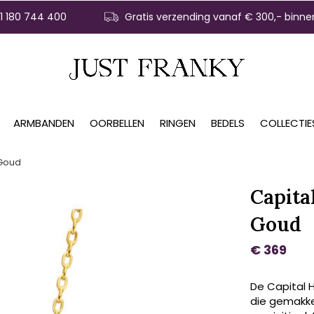
31 180 744 400
Gratis verzending vanaf € 300,- binne
ARMBANDEN
OORBELLEN
RINGEN
BEDELS
COLLECTIE
 Goud
Capita
Goud
€ 369
De Capital 
die gemakke