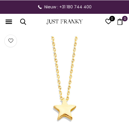
Nieuw : +31 180 744 400
0
0