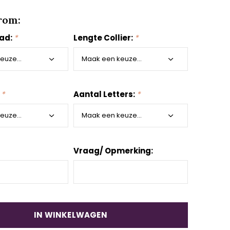
rom:
aad:
*
Lengte Collier:
*
:
*
Aantal Letters:
*
Vraag/ Opmerking:
IN WINKELWAGEN