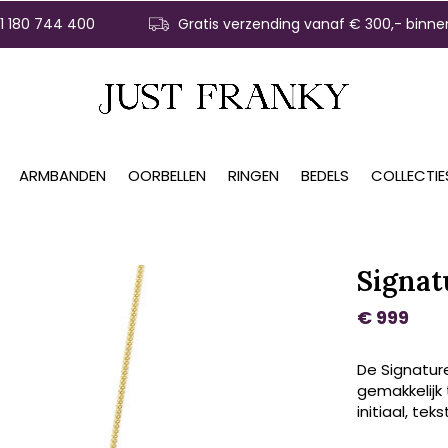
31 180 744 400
Gratis verzending vanaf € 300,- binne
ARMBANDEN
OORBELLEN
RINGEN
BEDELS
COLLECTIE
Signat
€ 999
De Signature
gemakkelijk
initiaal, tek