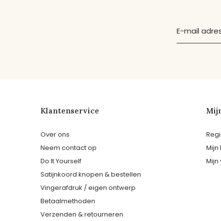
Klantenservice
Mij
Over ons
Regi
Neem contact op
Mijn
Do It Yourself
Mijn 
Satijnkoord knopen & bestellen
Vingerafdruk / eigen ontwerp
Betaalmethoden
Verzenden & retourneren