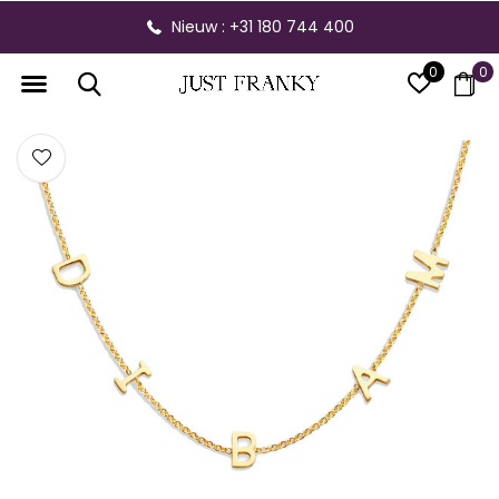
Nieuw : +31 180 744 400
0
0