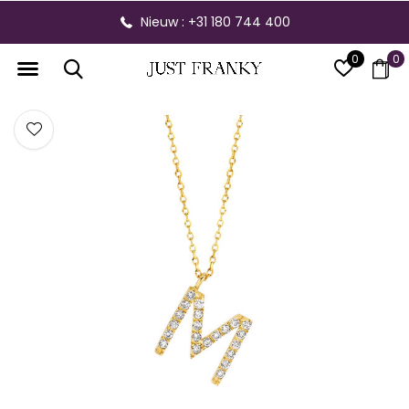
Nieuw : +31 180 744 400
0
0