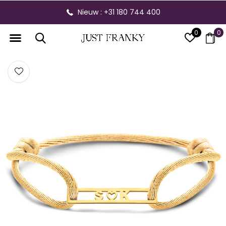
Nieuw : +31 180 744 400
0
0