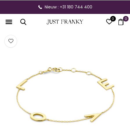
Nieuw : +31 180 744 400
0
0