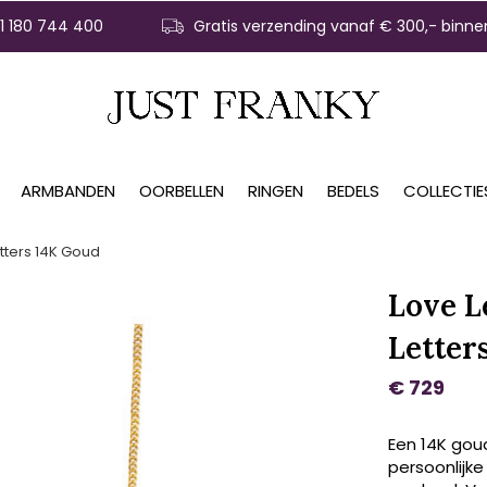
31 180 744 400
Gratis verzending vanaf € 300,- binne
ARMBANDEN
OORBELLEN
RINGEN
BEDELS
COLLECTIE
etters 14K Goud
Love L
Letter
€ 729
Een 14K goud
persoonlijke 