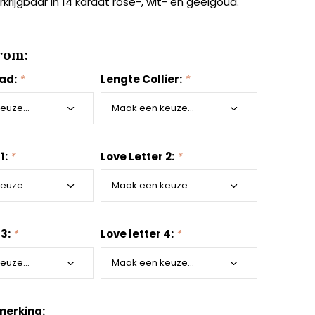
krijgbaar in 14 karaat rosé-, wit- en geelgoud.
rom:
aad:
*
Lengte Collier:
*
1:
*
Love Letter 2:
*
 3:
*
Love letter 4:
*
merking: