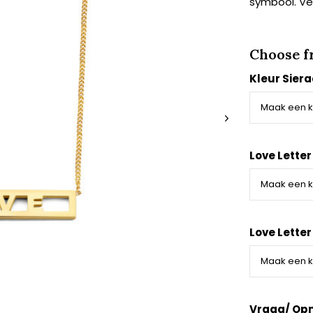
symbool. Ver
Choose f
Kleur Sier
Love Letter 
Love Letter
Vraag/ Op