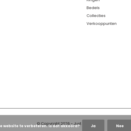
Bedels
Collecties
Verkooppunten
© Copyright
2026
- Just Franky
e website te verbeteren. Is dat akkoord?
Ja
Nee