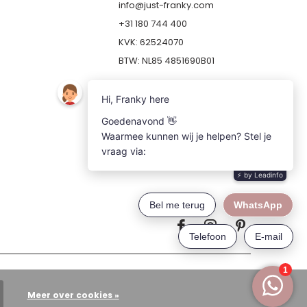
info@just-franky.com
+31 180 744 400
KVK: 62524070
BTW: NL85 4851690B01
Meer over cookies »