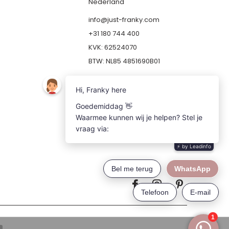
Nederland
info@just-franky.com
+31 180 744 400
KVK: 62524070
BTW: NL85 4851690B01