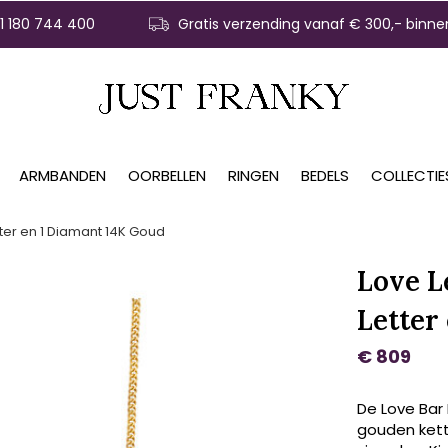
31 180 744 400
Gratis verzending vanaf € 300,- binne
ARMBANDEN
OORBELLEN
RINGEN
BEDELS
COLLECTIE
etter en 1 Diamant 14K Goud
Love L
Letter
€ 809
De Love Bar 
gouden kett