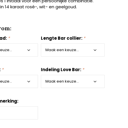
es 1 initiaal voor een persoonlijke combinatie.
 in 14 karaat rosé-, wit- en geelgoud.
rom:
aad:
*
Lengte Bar collier:
*
:
*
Indeling Love Bar:
*
merking: