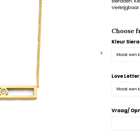
sieraden. Ki
Verkrijgbaar
Choose f
Kleur Sier
Love Letter
Vraag/ Op