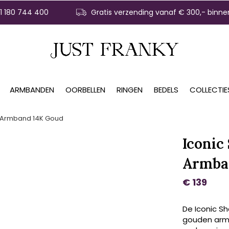
31 180 744 400
Gratis verzending vanaf € 300,- binne
ARMBANDEN
OORBELLEN
RINGEN
BEDELS
COLLECTIE
d Armband 14K Goud
Iconic
Armba
€ 139
De Iconic S
gouden armb