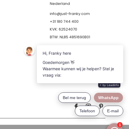
Nederland
info@just-franky.com
+31 180 744 400
KVK: 62524070
BTW: NL85 4851690B01