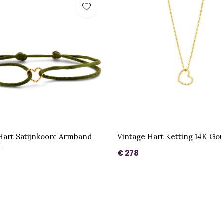
Hart Satijnkoord Armband
Vintage Hart Ketting 14K Go
d
€ 278