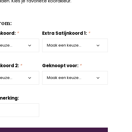
den. Kies je favoriete koordkleur.
rom:
nkoord:
*
Extra Satijnkoord 1:
*
nkoord 2:
*
Geknoopt voor:
*
merking: