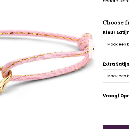
andere siera
Choose f
Kleur satij
Extra Satij
Vraag/ Op