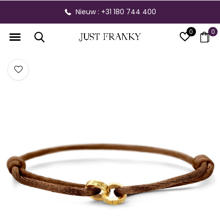
Nieuw : +31 180 744 400
0
0