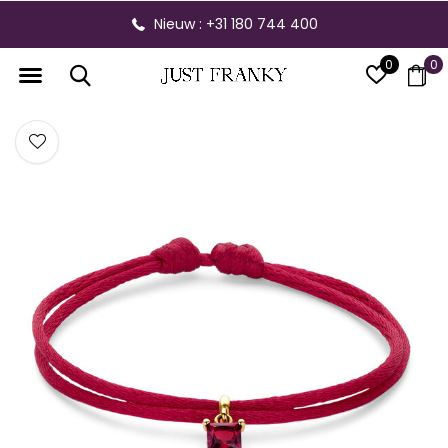
Nieuw : +31 180 744 400
0
0