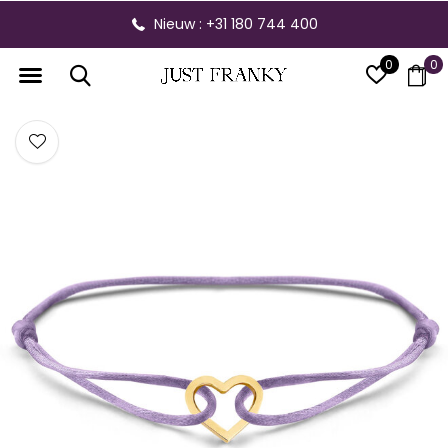
Nieuw : +31 180 744 400
0
0