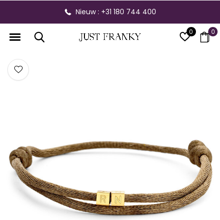
Nieuw : +31 180 744 400
0
0