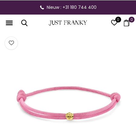
Nieuw : +31 180 744 400
0
0