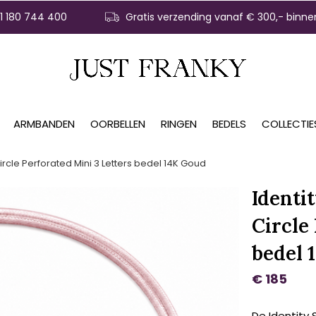
31 180 744 400
Gratis verzending vanaf € 300,- binne
ARMBANDEN
OORBELLEN
RINGEN
BEDELS
COLLECTIE
Circle Perforated Mini 3 Letters bedel 14K Goud
Identi
Circle
bedel 
€ 185
De Identity 