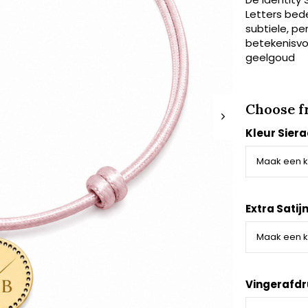
Letters bede
subtiele, per
betekenisvol
geelgoud
Choose f
Kleur Sier
Extra Satij
Vingerafdr