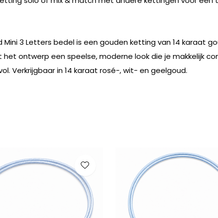
ketting solo of mix & match met andere kettingen voor een t
d Mini 3 Letters bedel is een gouden ketting van 14 karaat g
eft het ontwerp een speelse, moderne look die je makkelijk co
l. Verkrijgbaar in 14 karaat rosé-, wit- en geelgoud.