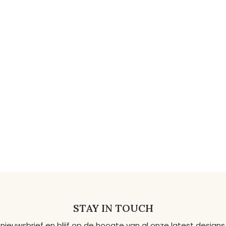
STAY IN TOUCH
 nieuwsbrief en blijf op de hoogte van al onze latest desig