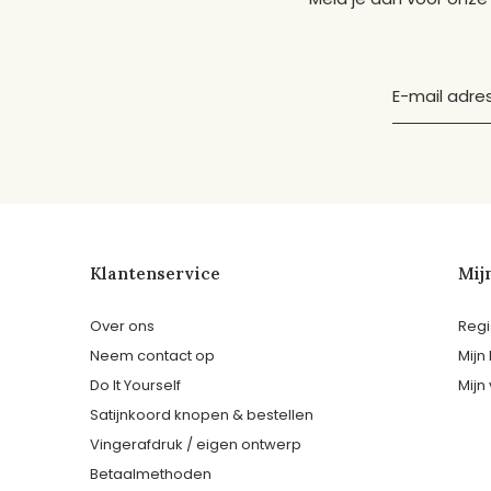
Klantenservice
Mij
Over ons
Regi
Neem contact op
Mijn
Do It Yourself
Mijn 
Satijnkoord knopen & bestellen
Vingerafdruk / eigen ontwerp
Betaalmethoden