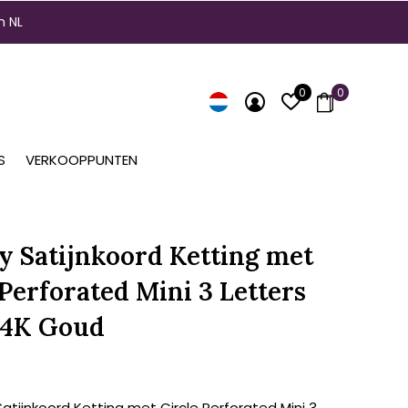
n NL
0
0
S
VERKOOPPUNTEN
ty Satijnkoord Ketting met
 Perforated Mini 3 Letters
14K Goud
Satijnkoord Ketting met Circle Perforated Mini 3