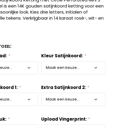
l is een 14K gouden satijnkoord ketting voor een
soonlijke look. Kies drie letters, initialen of
le tekens. Verkrijgbaar in 14 karaat rosé-, wit- en
rom:
aad:
*
Kleur Satijnkoord:
*
nkoord 1:
*
Extra Satijnkoord 2:
*
uk:
*
Upload Vingerprint:
*