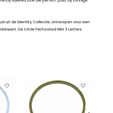
rendy layered look die perfect past bij zonnige
oud uit de Identity Collectie, ontworpen voor een
mbineert. De Circle Perforated Mini 3 Letters