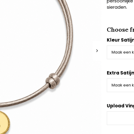
persoonlijke
sieraden.
Choose f
Kleur Satij
Extra Satij
Upload Vin