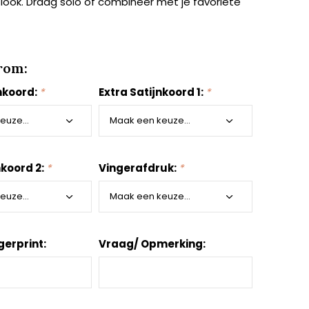
 look. Draag solo of combineer met je favoriete
rom:
nkoord:
*
Extra Satijnkoord 1:
*
nkoord 2:
*
Vingerafdruk:
*
gerprint:
Vraag/ Opmerking: