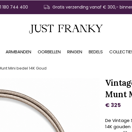
31 180 744 400
Gratis verzending vanaf € 300,- binne
ARMBANDEN
OORBELLEN
RINGEN
BEDELS
COLLECTIE
Munt Mini bedel 14K Goud
Vintag
Munt M
€ 325
De Vintage S
14K gouden s