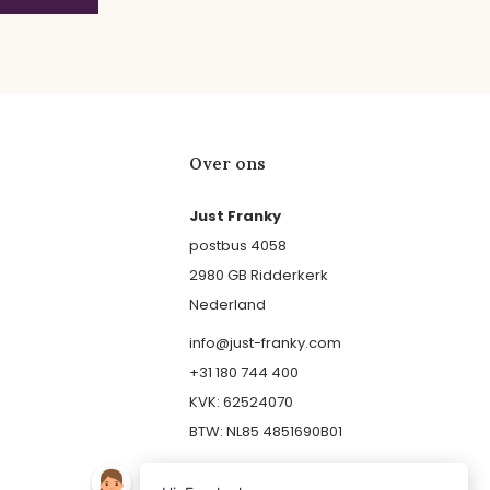
Over ons
Just Franky
postbus 4058
2980 GB Ridderkerk
Nederland
info@just-franky.com
+31 180 744 400
KVK: 62524070
BTW: NL85 4851690B01