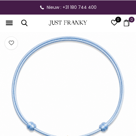
Nieuw : +31 180 744 400
0
0