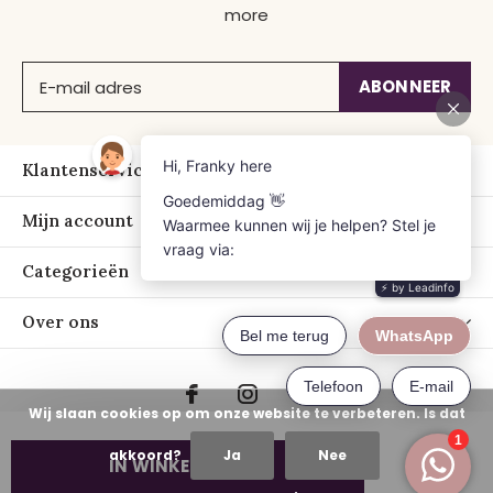
more
ABONNEER
Klantenservice
Mijn account
Categorieën
Over ons
Wij slaan cookies op om onze website te verbeteren. Is dat
akkoord?
Ja
Nee
IN WINKELWAGEN
© Copyright
2026
- Just Franky