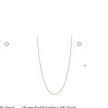
14K Goud
Charm Bedel Ketting 14K Goud