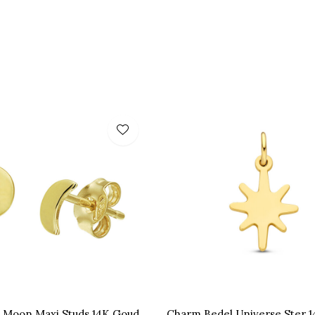
 Moon Maxi Studs 14K Goud
Charm Bedel Universe Ster 