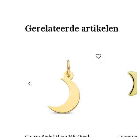
Gerelateerde artikelen
Charm Bedel Maan 14K Goud
Universe