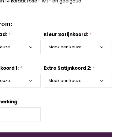
 in 14 karaat rosé-, wit- en geelgoud.
rom:
aad:
*
Kleur Satijnkoord:
*
nkoord 1:
*
Extra Satijnkoord 2:
*
erking: