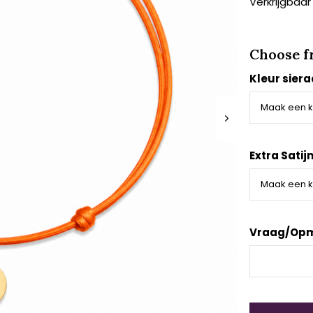
Verkrijgbaar
Choose f
Kleur sier
Extra Satij
Vraag/Opm