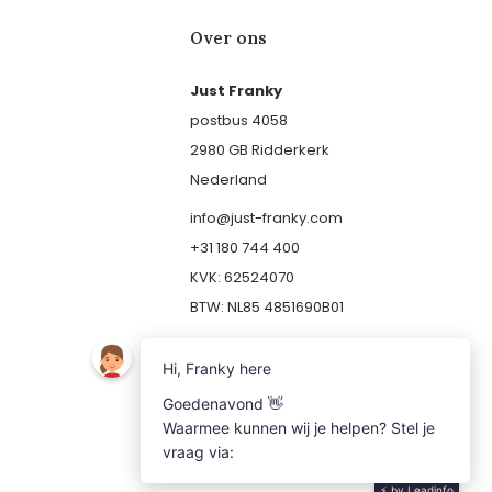
Over ons
Just Franky
postbus 4058
2980 GB Ridderkerk
Nederland
info@just-franky.com
+31 180 744 400
KVK: 62524070
BTW: NL85 4851690B01