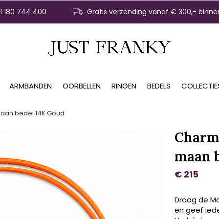
31 180 744 400
Gratis verzending vanaf € 300,- binne
ARMBANDEN
OORBELLEN
RINGEN
BEDELS
COLLECTIE
maan bedel 14K Goud
Charm 
maan b
€ 215
Draag de Moo
en geef iede