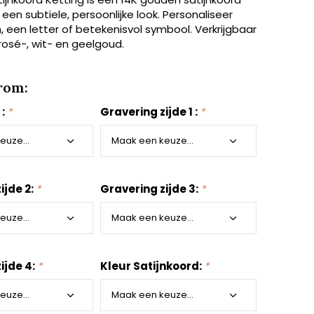
 een subtiele, persoonlijke look. Personaliseer
n, een letter of betekenisvol symbool. Verkrijgbaar
 rosé-, wit- en geelgoud.
rom:
 :
*
Gravering zijde 1 :
*
ijde 2:
*
Gravering zijde 3:
*
ijde 4:
*
Kleur Satijnkoord:
*