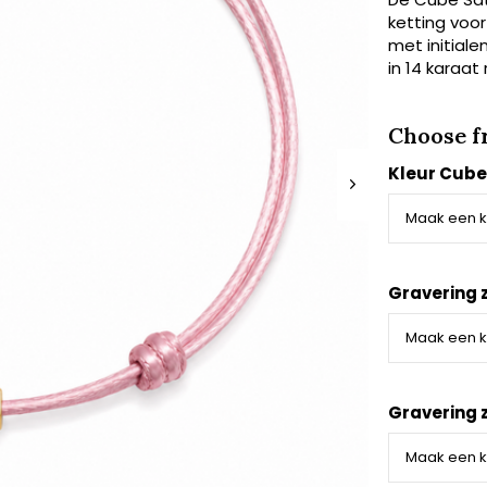
ketting voor
met initiale
in 14 karaat
Choose f
Kleur Cube
Gravering z
Gravering z