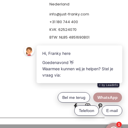
Nederland
info@just-franky.com
+31 180 744 400
KVK: 62524070
BTW: NL85 4851690B01