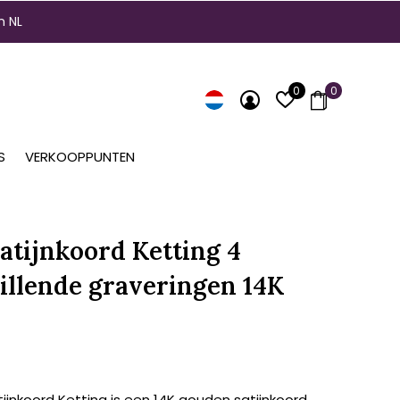
n NL
0
0
S
VERKOOPPUNTEN
atijnkoord Ketting 4
illende graveringen 14K
ijnkoord Ketting is een 14K gouden satijnkoord