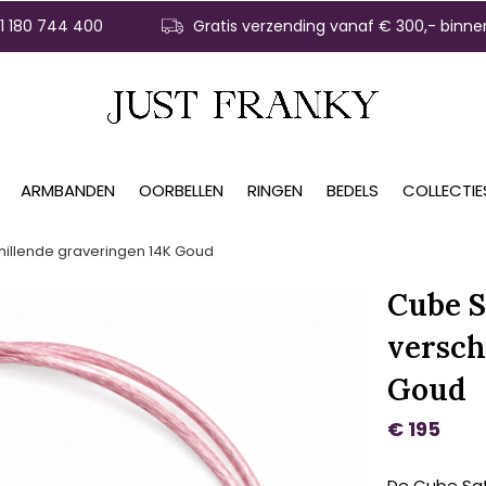
31 180 744 400
Gratis verzending vanaf € 300,- binne
ARMBANDEN
OORBELLEN
RINGEN
BEDELS
COLLECTIE
chillende graveringen 14K Goud
Cube S
versch
Goud
€ 195
De Cube Sat