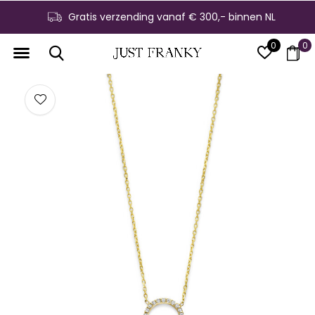
Gratis verzending vanaf € 300,- binnen NL
0
0