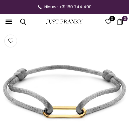
Nieuw : +31 180 744 400
0
0