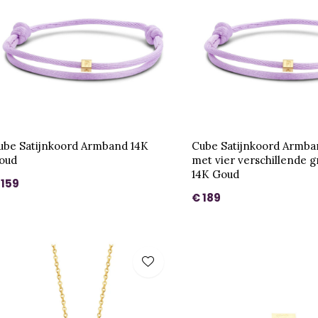
ube Satijnkoord Armband 14K
Cube Satijnkoord Armban
oud
met vier verschillende 
14K Goud
 159
€ 189