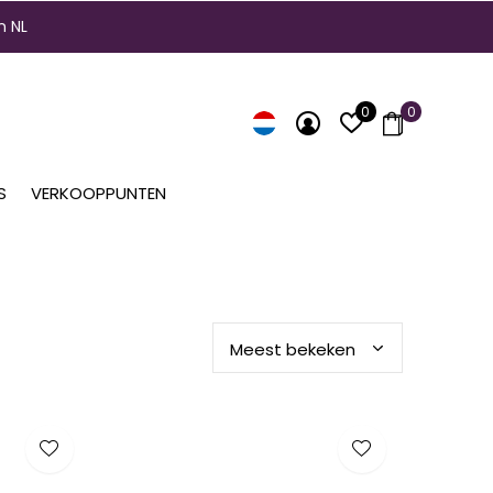
n NL
0
0
S
VERKOOPPUNTEN