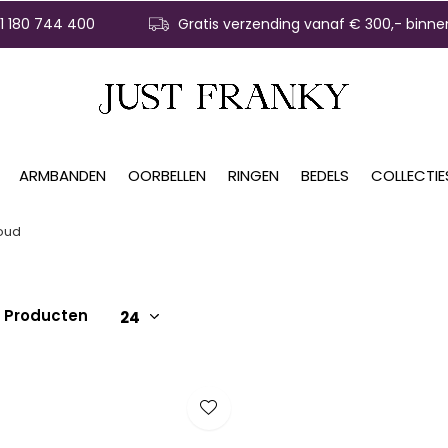
31 180 744 400
Gratis verzending vanaf € 300,- binne
ARMBANDEN
OORBELLEN
RINGEN
BEDELS
COLLECTIE
goud
1 Producten