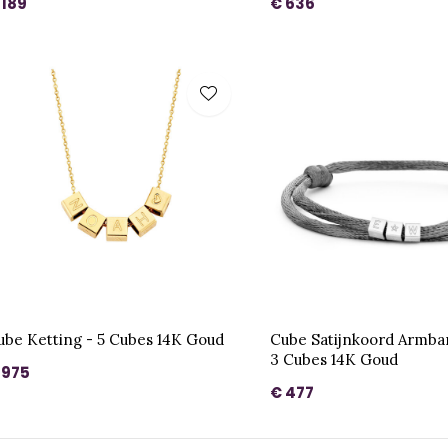
 189
€ 636
ube Ketting - 5 Cubes 14K Goud
Cube Satijnkoord Armba
3 Cubes 14K Goud
 975
€ 477