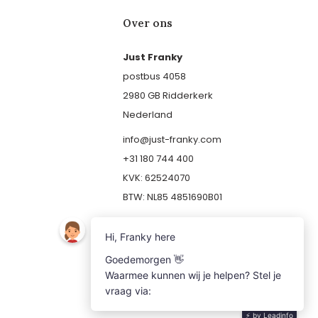
Over ons
Just Franky
postbus 4058
2980 GB Ridderkerk
Nederland
info@just-franky.com
+31 180 744 400
KVK: 62524070
BTW: NL85 4851690B01