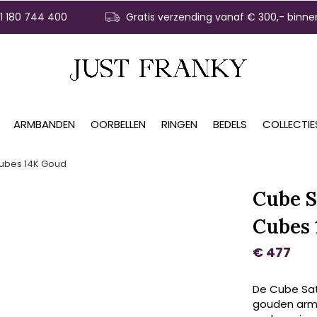
31 180 744 400
Gratis verzending vanaf € 300,- binne
ARMBANDEN
OORBELLEN
RINGEN
BEDELS
COLLECTIE
Cubes 14K Goud
Cube S
Cubes
€ 477
De Cube Sat
gouden armb