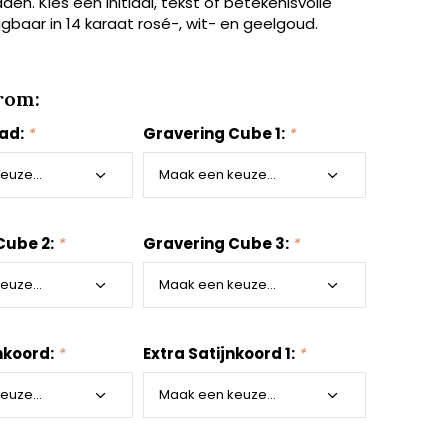
den. Kies een initiaal, tekst of betekenisvolle
rijgbaar in 14 karaat rosé-, wit- en geelgoud.
rom:
aad:
*
Gravering Cube 1:
*
Cube 2:
*
Gravering Cube 3:
*
nkoord:
*
Extra Satijnkoord 1:
*