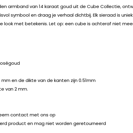
n armband van 14 karaat goud uit de Cube Collectie, ontwor
nisvol symbool en draag je verhaal dichtbij. Elk sieraad is u
 look met betekenis. Let op: een cube is achteraf niet meer t
 roségoud
7 mm en de dikte van de kanten zijn 0.51mm
kte van 2 mm.
eem contact met ons op
seerd product en mag niet worden geretourneerd