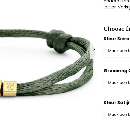
andere siera
letter. Verk
Choose f
Kleur Sier
Gravering 
Kleur Satij