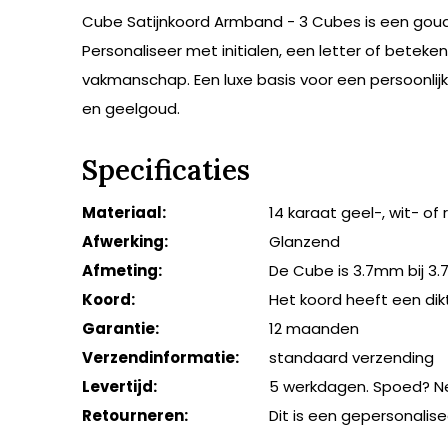
Cube Satijnkoord Armband - 3 Cubes is een goude
Personaliseer met initialen, een letter of beteke
vakmanschap. Een luxe basis voor een persoonlijke
en geelgoud.
Specificaties
Materiaal:
14 karaat geel-, wit- of
Afwerking:
Glanzend
Afmeting:
De Cube is 3.7mm bij 3.
Koord:
Het koord heeft een di
Garantie:
12 maanden
Verzendinformatie:
standaard verzending
Levertijd:
5 werkdagen. Spoed? N
Retourneren:
Dit is een gepersonali