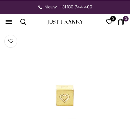
Nieuw : +31 180 744 400
0
0