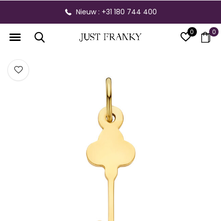
Nieuw : +31 180 744 400
0
0