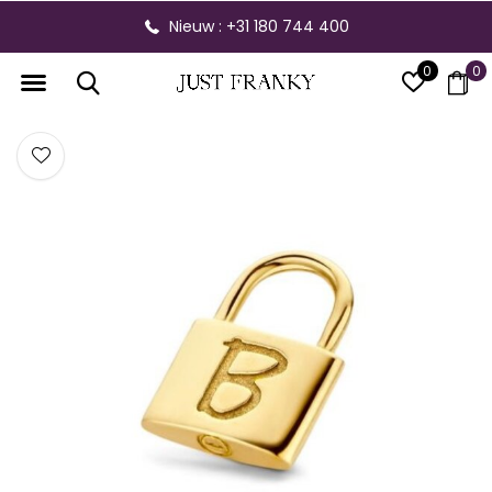
Nieuw : +31 180 744 400
0
0